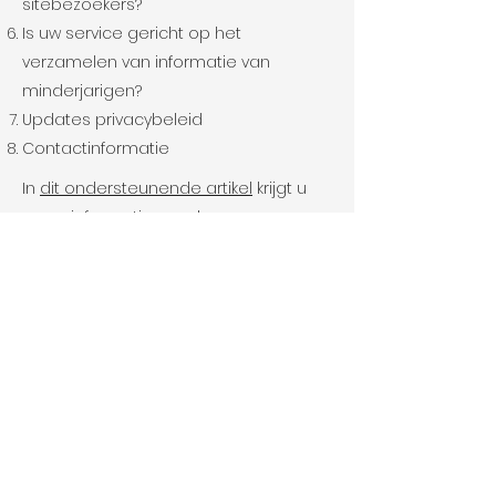
sitebezoekers?
Is uw service gericht op het
verzamelen van informatie van
minderjarigen?
Updates privacybeleid
Contactinformatie
In
dit ondersteunende artikel
krijgt u
meer informatie over hoe u een
privacybeleid samenstelt.
De uitleg en informatie die hierin wordt
gegeven betreft echter enkel uitleg,
informatie en voorbeelden in
algemene zin. U dient dit artikel niet te
interpreteren als juridisch advies of als
aanbevelingen omtrent hetgeen u
daadwerkelijk zou moeten doen. We
raden u aan juridisch advies in te