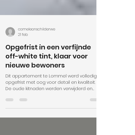
cameleonschilderwe
21 feb
Opgefrist in een verfijnde
off-white tint, klaar voor
nieuwe bewoners
Dit appartement te Lommel werd volledig
opgefrist met oog voor detail en kwaliteit.
De oude kitnaden werden verwijderd en
vervangen, en barsten en oneffenheden zijn
professioneel hersteld voor een strak en
verzorgd eindresultaat. In plaats van een
harde, witte kleur werd gekozen voor